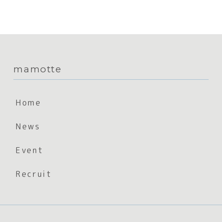
mamotte
Home
News
Event
Recruit