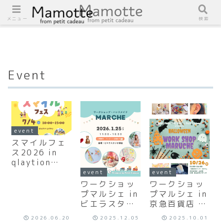
メニュー
検索
Event
event
スマイルフェ
ス2026 in
qlaytion
gallery
event
event
ワークショッ
ワークショッ
プマルシェ in
プマルシェ in
ビエラスタジ
京急百貨店 上
オ蒔田
大岡
2026.06.20
2025.12.05
2025.10.01