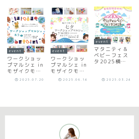
event
マタニティ＆
event
event
ベビーフェス
ワークショッ
ワークショッ
タ2025横
プマルシェ in
プマルシェ in
浜〜マタベビ
モザイクモー
モザイクモー
スクール
ル港北②
ル港北
2025.07.20
2025.06.14
2025.03.24